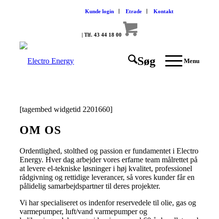
Kunde login
Etrade
Kontakt
| Tlf. 43 44 18 00
Søg
Menu
[tagembed widgetid 2201660]
OM OS
Ordentlighed, stolthed og passion er fundamentet i Electro
Energy. Hver dag arbejder vores erfarne team målrettet på
at levere el-tekniske løsninger i høj kvalitet, professionel
rådgivning og rettidige leverancer, så vores kunder får en
pålidelig samarbejdspartner til deres projekter.
Vi har specialiseret os indenfor reservedele til olie, gas og
varmepumper, luft/vand varmepumper og