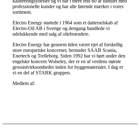
kalibreringsydelser og vi har i mere end 60 år handlet med
professionelle kunder og har alle førende mærker i vores
sortiment.
Electro Energy startede i 1964 som et datterselskab af
Electro-Oil AB i Sverige og dengang handlede vi
udelukkende med salg af oliebrændere.
Electro Energy har gennem tiden været ejet af forskellig
store europæiske koncerner, herunder SAAB Scania,
Enertech og Trelleborg. Siden 1992 har vi hørt under den
engelske koncern Wolseley, der er en af verdens største
grossistvirksomheder inden for byggematerialer. I dag er
vi en del af STARK gruppen.
Medlem af: